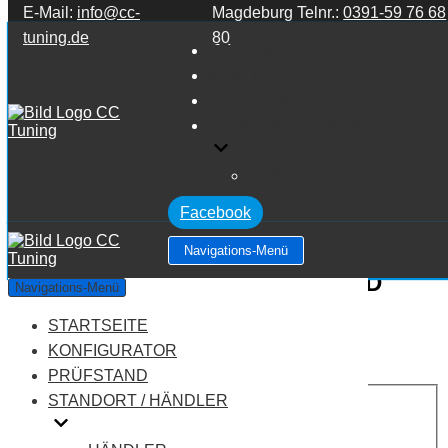
E-Mail:
info@cc-
Magdeburg Telnr.:
0391-59 76 68
Zum Inhalt springen
tuning.de
80
STARTSEITE
KONFIGURATOR
PRÜFSTAND
STANDORT / HÄNDLER
HÄNDLER
Facebook
Navigations-Menü
Alfa Romeo 156 MK1 932 1.9 JTD
Navigations-Menü
STARTSEITE
Leistung:
105 PS
Drehmoment:
255 NM
KONFIGURATOR
Motortyp:
Diesel
PRÜFSTAND
PREIS
STANDORT / HÄNDLER
AUF ANFRAGE