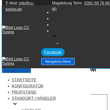
E-Mail:
info@cc-
Magdeburg Telnr.:
0391-59 76 68
Zum Inhalt springen
tuning.de
80
STARTSEITE
KONFIGURATOR
PRÜFSTAND
STANDORT / HÄNDLER
HÄNDLER
Facebook
Navigations-Menü
Alfa Romeo 159 939 159 1.9 JTDM
Navigations-Menü
STARTSEITE
Leistung:
150 PS
Drehmoment:
320 NM
KONFIGURATOR
Motortyp:
Diesel
PRÜFSTAND
PREIS
STANDORT / HÄNDLER
AUF ANFRAGE