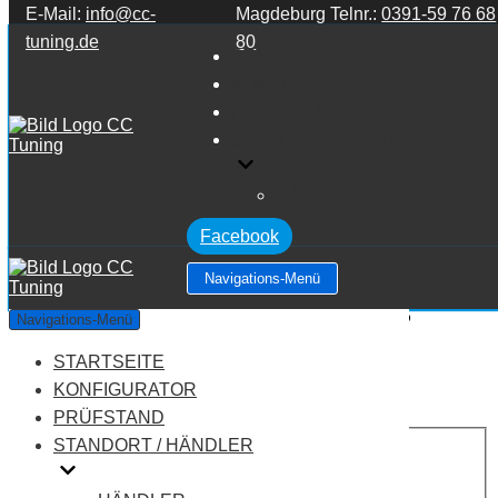
E-Mail:
info@cc-
Magdeburg Telnr.:
0391-59 76 68
Zum Inhalt springen
tuning.de
80
STARTSEITE
KONFIGURATOR
PRÜFSTAND
STANDORT / HÄNDLER
HÄNDLER
Facebook
Navigations-Menü
Alfa Romeo 159 939 159 2.2 JTS
Navigations-Menü
STARTSEITE
Leistung:
185 PS
Drehmoment:
230 NM
KONFIGURATOR
Motortyp:
Benziner
PRÜFSTAND
PREIS
STANDORT / HÄNDLER
AUF ANFRAGE