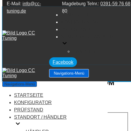
E-Mail:
info@cc-
Magdeburg Telnr.:
0391-59 76 68
Zum Inhalt springen
tuning.de
80
STARTSEITE
KONFIGURATOR
PRÜFSTAND
STANDORT / HÄNDLER
HÄNDLER
Facebook
Navigations-Menü
Alfa Romeo 159 939 159 2.4 JTDM
Navigations-Menü
STARTSEITE
Leistung:
210 PS
Drehmoment:
400 NM
KONFIGURATOR
Motortyp:
Diesel
PRÜFSTAND
PREIS
STANDORT / HÄNDLER
AUF ANFRAGE