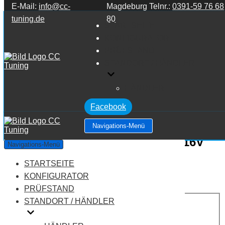
E-Mail:
info@cc-
Magdeburg Telnr.:
0391-59 76 68
Zum Inhalt springen
tuning.de
80
STARTSEITE
KONFIGURATOR
PRÜFSTAND
STANDORT / HÄNDLER
HÄNDLER
Facebook
Navigations-Menü
Alfa Romeo Giulietta 1.6 JTDM 16V
Navigations-Menü
STARTSEITE
Leistung:
105 PS
Drehmoment:
280 NM
KONFIGURATOR
Motortyp:
Diesel
PRÜFSTAND
PREIS
STANDORT / HÄNDLER
AUF ANFRAGE