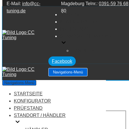
E-Mail:
info@cc-
Magdeburg Telnr.:
0391-59 76 68
Zum Inhalt springen
tuning.de
80
STARTSEITE
KONFIGURATOR
PRÜFSTAND
STANDORT / HÄNDLER
HÄNDLER
Facebook
Navigations-Menü
Alpina B3 S 3.5 i
Navigations-Menü
STARTSEITE
Leistung:
400 PS
Drehmoment:
540 NM
KONFIGURATOR
Motortyp:
Benziner
PRÜFSTAND
PREIS
STANDORT / HÄNDLER
AUF ANFRAGE