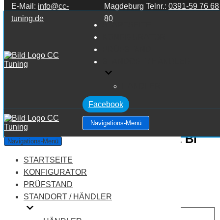
E-Mail:
info@cc-
Magdeburg Telnr.:
0391-59 76 68
Zum Inhalt springen
tuning.de
80
STARTSEITE
KONFIGURATOR
PRÜFSTAND
STANDORT / HÄNDLER
HÄNDLER
Facebook
Navigations-Menü
Aston Martin DB11 AMR 5.2 V12 Bi
Navigations-Menü
Turbo
STARTSEITE
KONFIGURATOR
Leistung:
640 PS
PRÜFSTAND
Drehmoment:
740 NM
STANDORT / HÄNDLER
Motortyp:
Benziner
PREIS