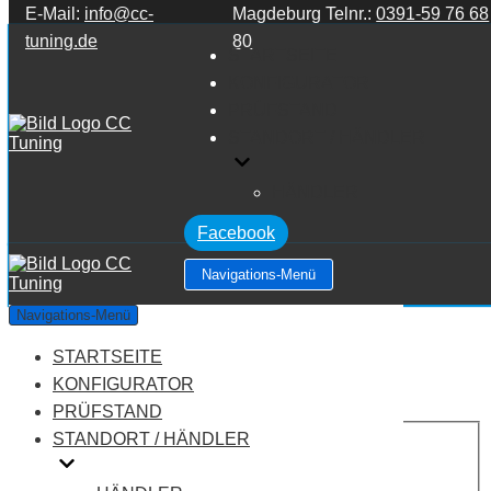
E-Mail:
info@cc-
Magdeburg Telnr.:
0391-59 76 68
Zum Inhalt springen
tuning.de
80
STARTSEITE
KONFIGURATOR
PRÜFSTAND
STANDORT / HÄNDLER
HÄNDLER
Facebook
Navigations-Menü
Audi A1 8X 1.6 TDI
Navigations-Menü
STARTSEITE
Leistung:
116 PS
Drehmoment:
250 NM
KONFIGURATOR
Motortyp:
Diesel
PRÜFSTAND
PREIS
STANDORT / HÄNDLER
AUF ANFRAGE