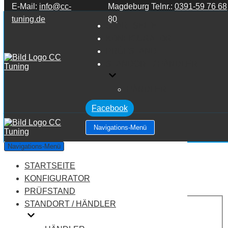
E-Mail:
info@cc-
Magdeburg Telnr.:
0391-59 76 68
Zum Inhalt springen
tuning.de
80
STARTSEITE
KONFIGURATOR
PRÜFSTAND
STANDORT / HÄNDLER
HÄNDLER
Facebook
Navigations-Menü
Audi A2 8Z 1.4 TDI PD
Navigations-Menü
STARTSEITE
Leistung:
75 PS
Drehmoment:
195 NM
KONFIGURATOR
Motortyp:
Diesel
PRÜFSTAND
PREIS
STANDORT / HÄNDLER
AUF ANFRAGE