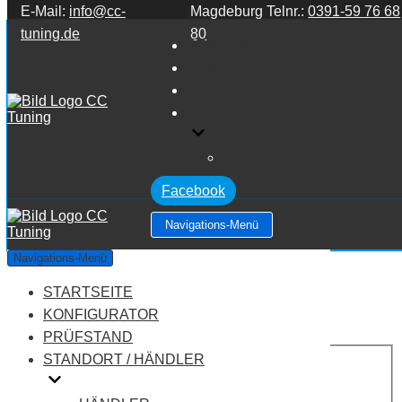
E-Mail:
info@cc-
Magdeburg Telnr.:
0391-59 76 68
Zum Inhalt springen
tuning.de
80
STARTSEITE
KONFIGURATOR
PRÜFSTAND
STANDORT / HÄNDLER
HÄNDLER
Facebook
Navigations-Menü
Audi A3 8V 1.4 TSI
Navigations-Menü
STARTSEITE
Leistung:
122 PS
Drehmoment:
200 NM
KONFIGURATOR
Motortyp:
Benziner
PRÜFSTAND
PREIS
STANDORT / HÄNDLER
AUF ANFRAGE