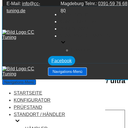
E-Mail:
info@cc-
Magdeburg Telnr.:
0391-59 76 68
Zum Inhalt springen
tuning.de
80
STARTSEITE
KONFIGURATOR
PRÜFSTAND
STANDORT / HÄNDLER
HÄNDLER
Facebook
Navigations-Menü
Audi A3 8V 1.6 TDI clean Diesel / ultra
Navigations-Menü
STARTSEITE
Leistung:
110 PS
Drehmoment:
250 NM
KONFIGURATOR
Motortyp:
Diesel
PRÜFSTAND
PREIS
STANDORT / HÄNDLER
AUF ANFRAGE