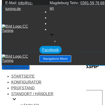
E-Mail:
info@cc-
Magdeburg Telnr.:
0391-59 76 68
Zum Inhalt springen
tuning.de
80
STARTSEITE
KONFIGURATOR
PRÜFSTAND
STANDORT / HÄNDLER
HÄNDLER
Facebook
Navigations-Menü
Audi A4 B7 2.5 V6 TDI 120KW/163HP
Navigations-Menü
STARTSEITE
Leistung:
163 PS
Drehmoment:
350 NM
KONFIGURATOR
Motortyp:
Diesel
PRÜFSTAND
PREIS
STANDORT / HÄNDLER
AUF ANFRAGE