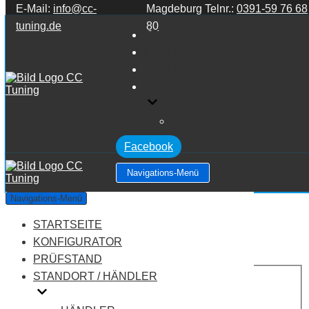
E-Mail:
info@cc-
Magdeburg Telnr.:
0391-59 76 68
Zum Inhalt springen
tuning.de
80
STARTSEITE
KONFIGURATOR
PRÜFSTAND
STANDORT / HÄNDLER
HÄNDLER
Facebook
Navigations-Menü
Audi A6 C7 2.0 TDI
Navigations-Menü
STARTSEITE
Leistung:
177 PS
Drehmoment:
380 NM
KONFIGURATOR
Motortyp:
Diesel
PRÜFSTAND
PREIS
STANDORT / HÄNDLER
AUF ANFRAGE