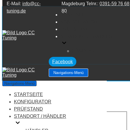
E-Mail:
info@cc-
Magdeburg Telnr.:
0391-59 76 68
Zum Inhalt springen
tuning.de
80
STARTSEITE
KONFIGURATOR
PRÜFSTAND
STANDORT / HÄNDLER
HÄNDLER
Facebook
Navigations-Menü
Audi Q5 8R 3.0 V6 TDI CR
Navigations-Menü
STARTSEITE
Leistung:
245 PS
Drehmoment:
550 NM
KONFIGURATOR
Motortyp:
Diesel
PRÜFSTAND
PREIS
STANDORT / HÄNDLER
AUF ANFRAGE