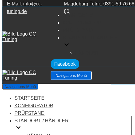
E-Mail:
info@cc-
Magdeburg Telnr.:
0391-59 76 68
Zum Inhalt springen
tuning.de
80
STARTSEITE
KONFIGURATOR
PRÜFSTAND
STANDORT / HÄNDLER
HÄNDLER
Facebook
Navigations-Menü
Audi Q7 4M MK1 3.0 TDI CR
Navigations-Menü
STARTSEITE
Leistung:
211 PS
Drehmoment:
500 NM
KONFIGURATOR
Motortyp:
Diesel
PRÜFSTAND
PREIS
STANDORT / HÄNDLER
AUF ANFRAGE