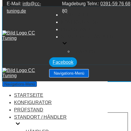
E-Mail:
info@cc-
Magdeburg Telnr.:
0391-59 76 68
Zum Inhalt springen
tuning.de
80
STARTSEITE
KONFIGURATOR
PRÜFSTAND
STANDORT / HÄNDLER
HÄNDLER
Facebook
Navigations-Menü
Audi Q7 4M MK2 50 TDI
Navigations-Menü
STARTSEITE
Leistung:
286 PS
Drehmoment:
620 NM
KONFIGURATOR
Motortyp:
Diesel
PRÜFSTAND
PREIS
STANDORT / HÄNDLER
AUF ANFRAGE