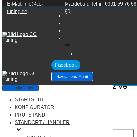
E-Mail:
info@cc-
Magdeburg Telnr.:
0391-59 76 68
Zum Inhalt springen
tuning.de
80
STARTSEITE
KONFIGURATOR
PRÜFSTAND
STANDORT / HÄNDLER
HÄNDLER
Facebook
Navigations-Menü
Audi TT MK 2 8J TT MK2 (8J) 3.2 V6
Navigations-Menü
24V
STARTSEITE
KONFIGURATOR
Leistung:
250 PS
PRÜFSTAND
Drehmoment:
320 NM
STANDORT / HÄNDLER
Motortyp:
Benziner
PREIS