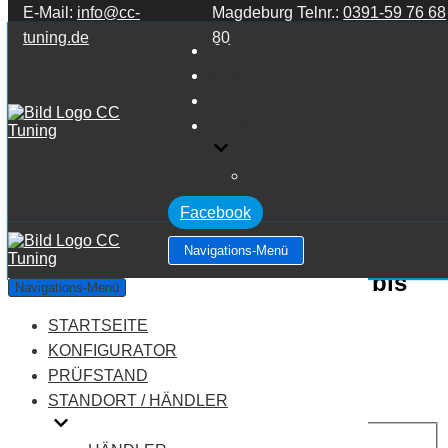
E-Mail:
info@cc-
Magdeburg Telnr.:
0391-59 76 68
Zum Inhalt springen
tuning.de
80
STARTSEITE
KONFIGURATOR
PRÜFSTAND
STANDORT / HÄNDLER
HÄNDLER
Facebook
Navigations-Menü
BMW 1 Series F20 1 Series 120i bis
Navigations-Menü
03/2015
STARTSEITE
KONFIGURATOR
Leistung:
177 PS
PRÜFSTAND
Drehmoment:
250 NM
STANDORT / HÄNDLER
Motortyp:
Benziner
PREIS