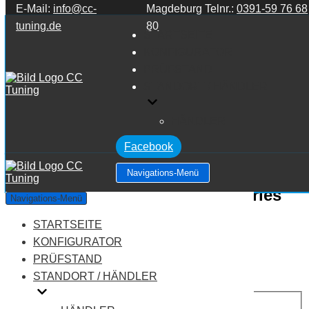
E-Mail:
info@cc-
Magdeburg Telnr.:
0391-59 76 68
Zum Inhalt springen
tuning.de
80
STARTSEITE
KONFIGURATOR
PRÜFSTAND
STANDORT / HÄNDLER
HÄNDLER
Facebook
Navigations-Menü
BMW 2 Series F22/F45/F46 2 Series
Navigations-Menü
235i
STARTSEITE
KONFIGURATOR
Leistung:
326 PS
PRÜFSTAND
Drehmoment:
450 NM
STANDORT / HÄNDLER
Motortyp:
Benziner
PREIS