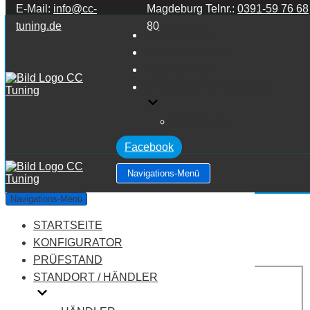
E-Mail:
info@cc-
Magdeburg Telnr.:
0391-59 76 68
Zum Inhalt springen
tuning.de
80
STARTSEITE
KONFIGURATOR
PRÜFSTAND
STANDORT / HÄNDLER
HÄNDLER
Facebook
Navigations-Menü
BMW 3 Series E36 3 Series 318i
Navigations-Menü
STARTSEITE
Leistung:
114 PS
Drehmoment:
165 NM
KONFIGURATOR
Motortyp:
Benziner
PRÜFSTAND
PREIS
STANDORT / HÄNDLER
AUF ANFRAGE