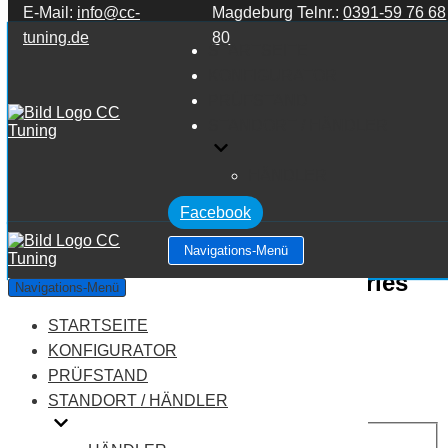
E-Mail:
info@cc-
Magdeburg Telnr.:
0391-59 76 68
Zum Inhalt springen
tuning.de
80
STARTSEITE
KONFIGURATOR
PRÜFSTAND
STANDORT / HÄNDLER
HÄNDLER
Facebook
Navigations-Menü
BMW 4 Series F32/F33/F36 4 Series
Navigations-Menü
440i
STARTSEITE
KONFIGURATOR
Leistung:
326 PS
PRÜFSTAND
Drehmoment:
450 NM
STANDORT / HÄNDLER
Motortyp:
Benziner
PREIS