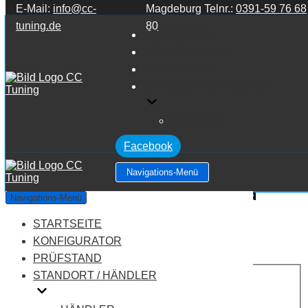
E-Mail:
info@cc-
Magdeburg Telnr.:
0391-59 76 68
Zum Inhalt springen
tuning.de
80
STARTSEITE
KONFIGURATOR
PRÜFSTAND
STANDORT / HÄNDLER
HÄNDLER
Facebook
Navigations-Menü
BMW 5 Series E39 5 Series 525d
Navigations-Menü
STARTSEITE
Leistung:
163 PS
Drehmoment:
350 NM
KONFIGURATOR
Motortyp:
Diesel
PRÜFSTAND
PREIS
STANDORT / HÄNDLER
AUF ANFRAGE