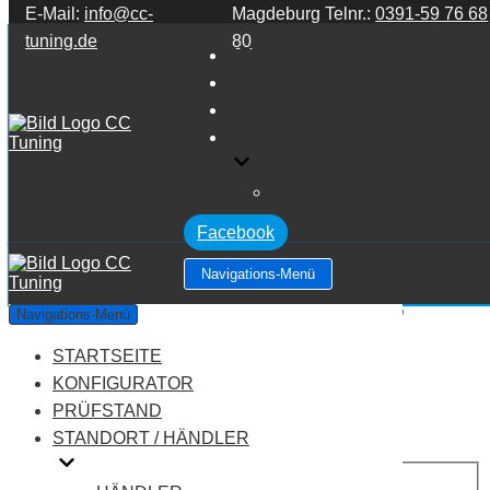
E-Mail:
info@cc-
Magdeburg Telnr.:
0391-59 76 68
Zum Inhalt springen
tuning.de
80
STARTSEITE
KONFIGURATOR
PRÜFSTAND
STANDORT / HÄNDLER
HÄNDLER
Facebook
Navigations-Menü
BMW R Series R R 1200 GS K25
Navigations-Menü
2008/2009
STARTSEITE
KONFIGURATOR
Leistung:
105 PS
PRÜFSTAND
Drehmoment:
115 NM
STANDORT / HÄNDLER
Motortyp:
Benziner
PREIS