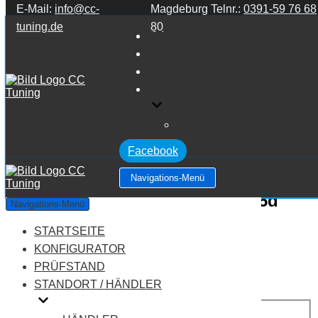
E-Mail:
info@cc-
Magdeburg Telnr.:
0391-59 76 68
Zum Inhalt springen
tuning.de
80
STARTSEITE
KONFIGURATOR
PRÜFSTAND
STANDORT / HÄNDLER
HÄNDLER
Facebook
Navigations-Menü
BMW X4 Series F26 X4 Series 35d
Navigations-Menü
XDRIVE
STARTSEITE
KONFIGURATOR
Leistung:
313 PS
PRÜFSTAND
Drehmoment:
630 NM
STANDORT / HÄNDLER
Motortyp:
Diesel
PREIS