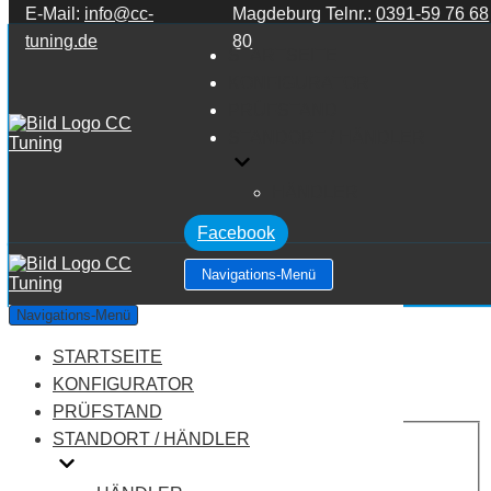
E-Mail:
info@cc-
Magdeburg Telnr.:
0391-59 76 68
Zum Inhalt springen
tuning.de
80
STARTSEITE
KONFIGURATOR
PRÜFSTAND
STANDORT / HÄNDLER
HÄNDLER
Facebook
Navigations-Menü
BMW Z3 M 3.2
Navigations-Menü
STARTSEITE
Leistung:
321 PS
Drehmoment:
350 NM
KONFIGURATOR
Motortyp:
Benziner
PRÜFSTAND
PREIS
STANDORT / HÄNDLER
AUF ANFRAGE