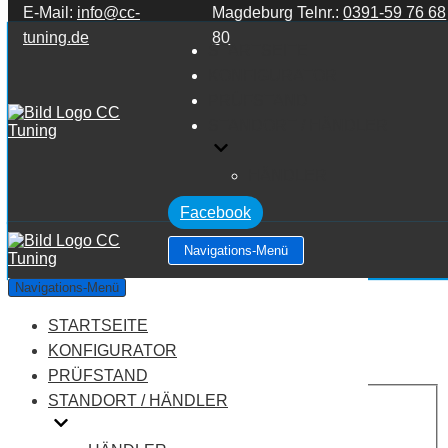
E-Mail:
info@cc-
Magdeburg Telnr.:
0391-59 76 68
Zum Inhalt springen
tuning.de
80
STARTSEITE
KONFIGURATOR
PRÜFSTAND
STANDORT / HÄNDLER
HÄNDLER
Facebook
Navigations-Menü
Buick Lacrosse 3.6 V6
Navigations-Menü
STARTSEITE
Leistung:
240 PS
Drehmoment:
305 NM
KONFIGURATOR
Motortyp:
Benziner
PRÜFSTAND
PREIS
STANDORT / HÄNDLER
AUF ANFRAGE