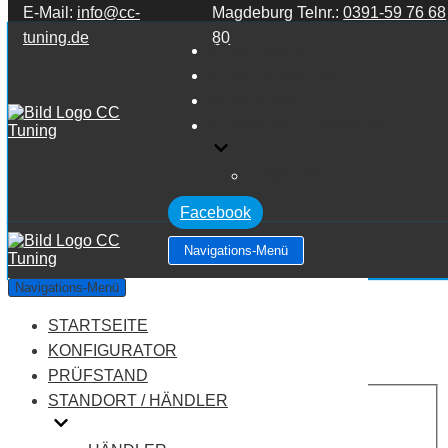
E-Mail:
info@cc-
Magdeburg Telnr.:
0391-59 76 68
Zum Inhalt springen
tuning.de
80
STARTSEITE
KONFIGURATOR
PRÜFSTAND
STANDORT / HÄNDLER
HÄNDLER
Facebook
Navigations-Menü
Citroen Jumpy BlueHDi 180
Navigations-Menü
STARTSEITE
Leistung:
177 PS
Drehmoment:
400 NM
KONFIGURATOR
Motortyp:
Diesel
PRÜFSTAND
PREIS
STANDORT / HÄNDLER
AUF ANFRAGE