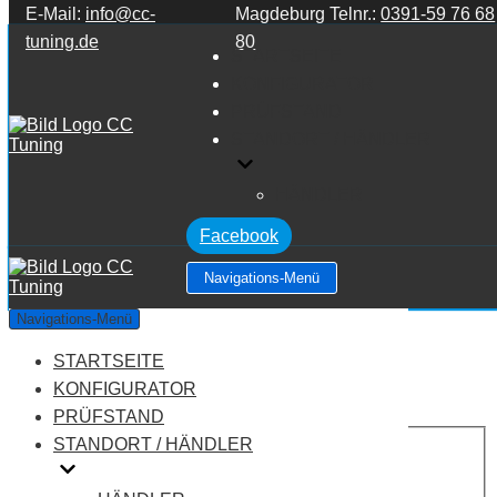
E-Mail:
info@cc-
Magdeburg Telnr.:
0391-59 76 68
Zum Inhalt springen
tuning.de
80
STARTSEITE
KONFIGURATOR
PRÜFSTAND
STANDORT / HÄNDLER
HÄNDLER
Facebook
Navigations-Menü
Dacia Logan I 1.1
Navigations-Menü
STARTSEITE
Leistung:
87 PS
Drehmoment:
128 NM
KONFIGURATOR
Motortyp:
Benziner
PRÜFSTAND
PREIS
STANDORT / HÄNDLER
AUF ANFRAGE