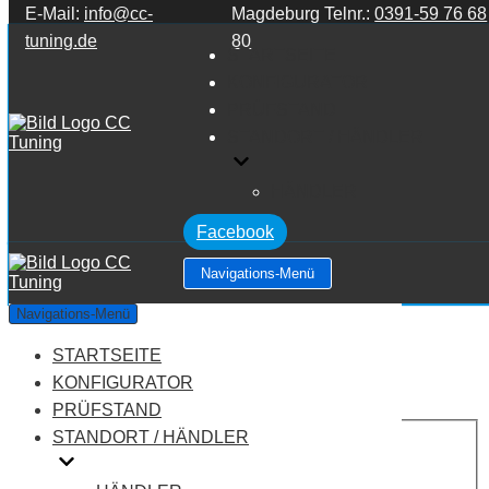
E-Mail:
info@cc-
Magdeburg Telnr.:
0391-59 76 68
Zum Inhalt springen
tuning.de
80
STARTSEITE
KONFIGURATOR
PRÜFSTAND
STANDORT / HÄNDLER
HÄNDLER
Facebook
Navigations-Menü
Ford Mondeo 5 Series 2.0 TDCi
Navigations-Menü
STARTSEITE
Leistung:
210 PS
Drehmoment:
450 NM
KONFIGURATOR
Motortyp:
Diesel
PRÜFSTAND
PREIS
STANDORT / HÄNDLER
AUF ANFRAGE