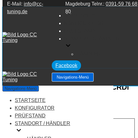
E-Mail:
info@cc-
Magdeburg Telnr.:
0391-59 76 68
Zum Inhalt springen
tuning.de
80
STARTSEITE
KONFIGURATOR
PRÜFSTAND
STANDORT / HÄNDLER
HÄNDLER
Facebook
Navigations-Menü
Hyundai Santa FE MK3 DM 2.0 CRDi
Navigations-Menü
STARTSEITE
Leistung:
184 PS
Drehmoment:
400 NM
KONFIGURATOR
Motortyp:
Diesel
PRÜFSTAND
PREIS
STANDORT / HÄNDLER
AUF ANFRAGE