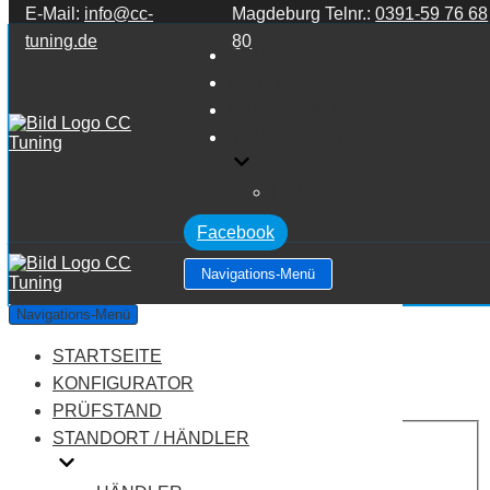
E-Mail:
info@cc-
Magdeburg Telnr.:
0391-59 76 68
Zum Inhalt springen
tuning.de
80
STARTSEITE
KONFIGURATOR
PRÜFSTAND
STANDORT / HÄNDLER
HÄNDLER
Facebook
Navigations-Menü
Hyundai Tucson 2.0 CRDi
Navigations-Menü
STARTSEITE
Leistung:
113 PS
Drehmoment:
245 NM
KONFIGURATOR
Motortyp:
Diesel
PRÜFSTAND
PREIS
STANDORT / HÄNDLER
AUF ANFRAGE