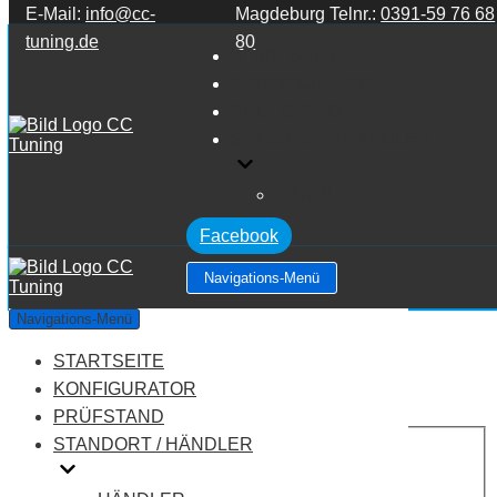
E-Mail:
info@cc-
Magdeburg Telnr.:
0391-59 76 68
Zum Inhalt springen
tuning.de
80
STARTSEITE
KONFIGURATOR
PRÜFSTAND
STANDORT / HÄNDLER
HÄNDLER
Facebook
Navigations-Menü
Iveco Eurostar E47 470HP
Navigations-Menü
STARTSEITE
Leistung:
470 PS
Drehmoment:
2200 NM
KONFIGURATOR
Motortyp:
Diesel
PRÜFSTAND
PREIS
STANDORT / HÄNDLER
AUF ANFRAGE