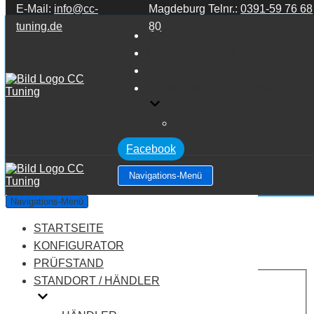
E-Mail:
info@cc-
Magdeburg Telnr.:
0391-59 76 68
Zum Inhalt springen
tuning.de
80
STARTSEITE
KONFIGURATOR
PRÜFSTAND
STANDORT / HÄNDLER
HÄNDLER
Facebook
Navigations-Menü
KIA Ceed 1.4
Navigations-Menü
STARTSEITE
Leistung:
109 PS
Drehmoment:
137 NM
KONFIGURATOR
Motortyp:
Benziner
PRÜFSTAND
PREIS
STANDORT / HÄNDLER
AUF ANFRAGE