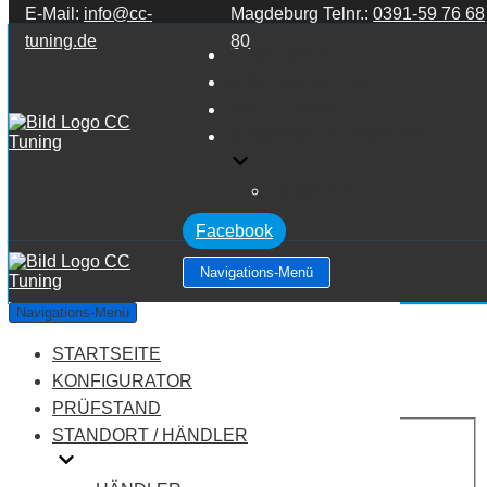
E-Mail:
info@cc-
Magdeburg Telnr.:
0391-59 76 68
Zum Inhalt springen
tuning.de
80
STARTSEITE
KONFIGURATOR
PRÜFSTAND
STANDORT / HÄNDLER
HÄNDLER
Facebook
Navigations-Menü
KIA Sportage MK2 2.7 V6
Navigations-Menü
STARTSEITE
Leistung:
175 PS
Drehmoment:
241 NM
KONFIGURATOR
Motortyp:
Benziner
PRÜFSTAND
PREIS
STANDORT / HÄNDLER
AUF ANFRAGE