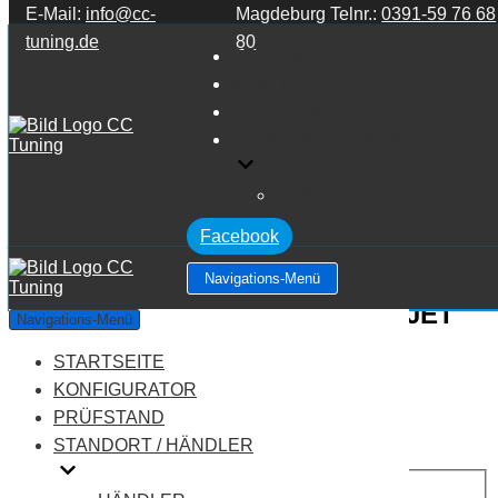
E-Mail:
info@cc-
Magdeburg Telnr.:
0391-59 76 68
Zum Inhalt springen
tuning.de
80
STARTSEITE
KONFIGURATOR
PRÜFSTAND
STANDORT / HÄNDLER
HÄNDLER
Facebook
Navigations-Menü
Lancia Delta TYP 844 1.9 16V MJET
Navigations-Menü
TWINTURBO
STARTSEITE
KONFIGURATOR
Leistung:
190 PS
PRÜFSTAND
Drehmoment:
400 NM
STANDORT / HÄNDLER
Motortyp:
Diesel
PREIS