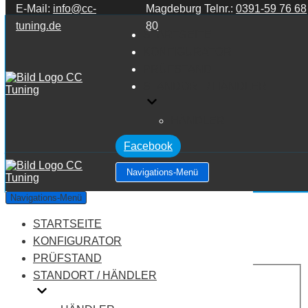
E-Mail:
info@cc-
Magdeburg Telnr.:
0391-59 76 68
Zum Inhalt springen
tuning.de
80
STARTSEITE
KONFIGURATOR
PRÜFSTAND
STANDORT / HÄNDLER
HÄNDLER
Facebook
Navigations-Menü
Lancia Musa 1.3 16V MJET
Navigations-Menü
STARTSEITE
Leistung:
70 PS
Drehmoment:
180 NM
KONFIGURATOR
Motortyp:
Diesel
PRÜFSTAND
PREIS
STANDORT / HÄNDLER
AUF ANFRAGE