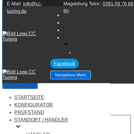
E-Mail:
info@cc-
Magdeburg Telnr.:
0391-59 76 68
Zum Inhalt springen
tuning.de
80
STARTSEITE
KONFIGURATOR
PRÜFSTAND
STANDORT / HÄNDLER
HÄNDLER
Facebook
Navigations-Menü
Lancia Musa 1.3 16V MJET
Navigations-Menü
STARTSEITE
Leistung:
90 PS
Drehmoment:
235 NM
KONFIGURATOR
Motortyp:
Diesel
PRÜFSTAND
PREIS
STANDORT / HÄNDLER
AUF ANFRAGE