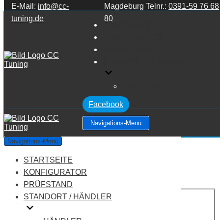
E-Mail:
info@cc-
Magdeburg Telnr.:
0391-59 76 68
Zum Inhalt springen
tuning.de
80
STARTSEITE
KONFIGURATOR
PRÜFSTAND
STANDORT / HÄNDLER
HÄNDLER
Facebook
Navigations-Menü
Lancia Phedra 2.0 16V MJET
Navigations-Menü
STARTSEITE
Leistung:
136 PS
Drehmoment:
320 NM
KONFIGURATOR
Motortyp:
Diesel
PRÜFSTAND
PREIS
STANDORT / HÄNDLER
AUF ANFRAGE