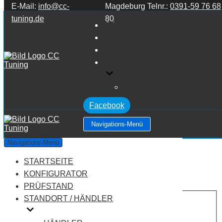
E-Mail:
info@cc-
Magdeburg Telnr.:
0391-59 76 68
Zum Inhalt springen
tuning.de
80
STARTSEITE
KONFIGURATOR
PRÜFSTAND
STANDORT / HÄNDLER
HÄNDLER
Facebook
Navigations-Menü
Lancia Phedra 2.2 JTD
Navigations-Menü
STARTSEITE
Leistung:
128 PS
Drehmoment:
314 NM
KONFIGURATOR
Motortyp:
Diesel
PRÜFSTAND
PREIS
STANDORT / HÄNDLER
AUF ANFRAGE