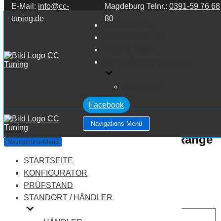
E-Mail:
info@cc-
Magdeburg Telnr.:
0391-59 76 68
Zum Inhalt springen
tuning.de
80
STARTSEITE
KONFIGURATOR
PRÜFSTAND
STANDORT / HÄNDLER
HÄNDLER
Facebook
Navigations-Menü
Land Rover Range Rover MK3 Range
Navigations-Menü
Rover 5.0 V8 SUPERCHARGED
STARTSEITE
KONFIGURATOR
Leistung:
510 PS
PRÜFSTAND
Drehmoment:
625 NM
STANDORT / HÄNDLER
Motortyp:
Benziner
PREIS