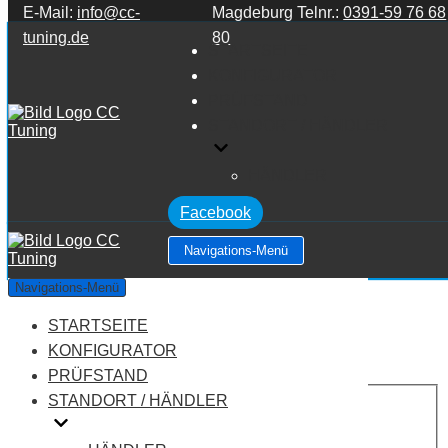
E-Mail:
info@cc-
Magdeburg Telnr.:
0391-59 76 68
Zum Inhalt springen
tuning.de
80
STARTSEITE
KONFIGURATOR
PRÜFSTAND
STANDORT / HÄNDLER
HÄNDLER
Facebook
Navigations-Menü
MAN M2000 EVO X.364
Navigations-Menü
STARTSEITE
Leistung:
310 PS
Drehmoment:
1400 NM
KONFIGURATOR
Motortyp:
Diesel
PRÜFSTAND
PREIS
STANDORT / HÄNDLER
AUF ANFRAGE