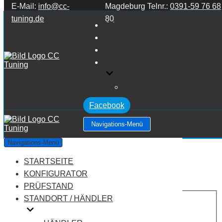
E-Mail:
info@cc-
Magdeburg Telnr.:
0391-59 76 68
Zum Inhalt springen
tuning.de
80
STARTSEITE
KONFIGURATOR
PRÜFSTAND
STANDORT / HÄNDLER
HÄNDLER
Facebook
Navigations-Menü
MAN Tg-x X.360
Navigations-Menü
STARTSEITE
Leistung:
360 PS
Drehmoment:
1800 NM
KONFIGURATOR
Motortyp:
Diesel
PRÜFSTAND
PREIS
STANDORT / HÄNDLER
AUF ANFRAGE