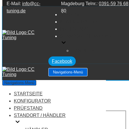
E-Mail:
info@cc-
Magdeburg Telnr.:
0391-59 76 68
Zum Inhalt springen
tuning.de
80
STARTSEITE
KONFIGURATOR
PRÜFSTAND
STANDORT / HÄNDLER
HÄNDLER
Facebook
Navigations-Menü
Mazda Mx 3 1.8 V6
Navigations-Menü
STARTSEITE
Leistung:
133 PS
Drehmoment:
156 NM
KONFIGURATOR
Motortyp:
Benziner
PRÜFSTAND
PREIS
STANDORT / HÄNDLER
AUF ANFRAGE