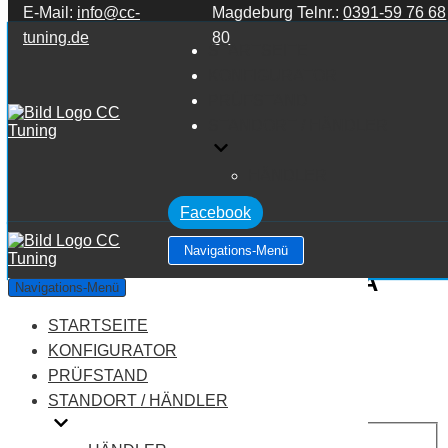
E-Mail:
info@cc-
Magdeburg Telnr.:
0391-59 76 68
Zum Inhalt springen
tuning.de
80
STARTSEITE
KONFIGURATOR
PRÜFSTAND
STANDORT / HÄNDLER
HÄNDLER
Facebook
Navigations-Menü
Mercedes Benz A Klasse W168 A
Navigations-Menü
Klasse A160 1.7 CDI
STARTSEITE
KONFIGURATOR
Leistung:
75 PS
PRÜFSTAND
Drehmoment:
160 NM
STANDORT / HÄNDLER
Motortyp:
Diesel
PREIS