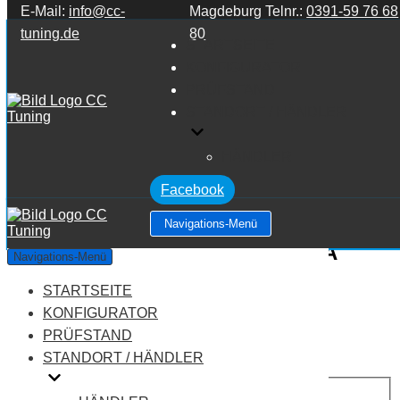
E-Mail:
info@cc-
Magdeburg Telnr.:
0391-59 76 68
Zum Inhalt springen
tuning.de
80
STARTSEITE
KONFIGURATOR
PRÜFSTAND
STANDORT / HÄNDLER
HÄNDLER
Facebook
Navigations-Menü
Mercedes Benz A Klasse W169 A
Navigations-Menü
Klasse A200 2.1 TURBO
STARTSEITE
KONFIGURATOR
Leistung:
193 PS
PRÜFSTAND
Drehmoment:
280 NM
STANDORT / HÄNDLER
Motortyp:
Benziner
PREIS