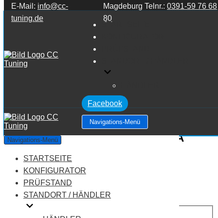
E-Mail:
info@cc-
Magdeburg Telnr.:
0391-59 76 68
Zum Inhalt springen
tuning.de
80
STARTSEITE
KONFIGURATOR
PRÜFSTAND
STANDORT / HÄNDLER
HÄNDLER
Facebook
Navigations-Menü
Mercedes Benz A Klasse W176 A
Navigations-Menü
Klasse A45 AMG 2.0
STARTSEITE
KONFIGURATOR
Leistung:
381 PS
PRÜFSTAND
Drehmoment:
475 NM
STANDORT / HÄNDLER
Motortyp:
Benziner
PREIS