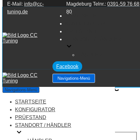
E-Mail:
info@cc-
Magdeburg Telnr.:
0391-59 76 68
Zum Inhalt springen
tuning.de
80
STARTSEITE
KONFIGURATOR
PRÜFSTAND
STANDORT / HÄNDLER
HÄNDLER
Facebook
Navigations-Menü
Mercedes Benz C Klasse W203 C
Navigations-Menü
Klasse C270 CDI 2.7
STARTSEITE
KONFIGURATOR
Leistung:
170 PS
PRÜFSTAND
Drehmoment:
370 NM
STANDORT / HÄNDLER
Motortyp:
Diesel
PREIS