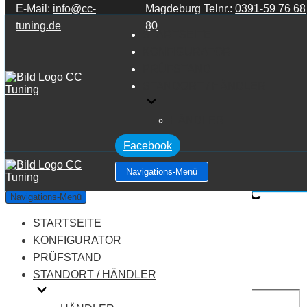
E-Mail:
info@cc-
Magdeburg Telnr.:
0391-59 76 68
Zum Inhalt springen
tuning.de
80
STARTSEITE
KONFIGURATOR
PRÜFSTAND
STANDORT / HÄNDLER
HÄNDLER
Facebook
Navigations-Menü
Mercedes Benz C Klasse W203 C
Navigations-Menü
Klasse C32 AMG V6 3.2
STARTSEITE
KONFIGURATOR
Leistung:
354 PS
PRÜFSTAND
Drehmoment:
450 NM
STANDORT / HÄNDLER
Motortyp:
Benziner
PREIS