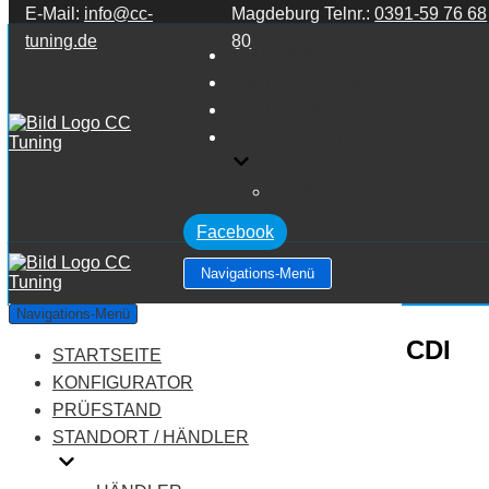
E-Mail:
info@cc-
Magdeburg Telnr.:
0391-59 76 68
Zum Inhalt springen
tuning.de
80
STARTSEITE
KONFIGURATOR
PRÜFSTAND
STANDORT / HÄNDLER
HÄNDLER
Facebook
Navigations-Menü
Mercedes Benz C Klasse
Navigations-Menü
W204/S204/C204 C Klasse C180 CDI
STARTSEITE
KONFIGURATOR
2.2
PRÜFSTAND
STANDORT / HÄNDLER
Leistung:
120 PS
Drehmoment:
300 NM
Motortyp:
Diesel