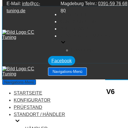
E-Mail:
info@cc-
Magdeburg Telnr.:
0391-59 76 68
Zum Inhalt springen
tuning.de
80
STARTSEITE
KONFIGURATOR
PRÜFSTAND
STANDORT / HÄNDLER
HÄNDLER
Facebook
Navigations-Menü
Mercedes Benz C Klasse
Navigations-Menü
W204/S204/C204 C Klasse C300 V6
STARTSEITE
KONFIGURATOR
3.0
PRÜFSTAND
STANDORT / HÄNDLER
Leistung:
231 PS
Drehmoment:
300 NM
Motortyp:
Benziner